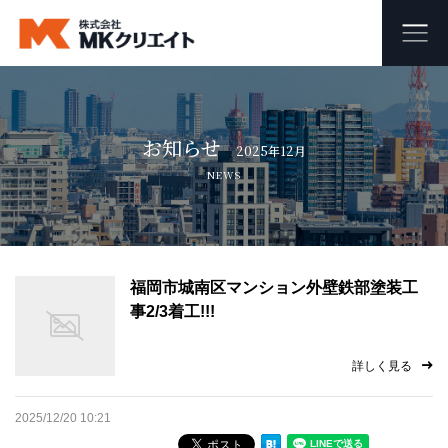
ホーム
お知らせ
MKクリエイトのワンストップ自社施工
2025年12月
NEWS
ビル・マンション・商業施設の大規模修繕工事
外壁塗装・防水工事
福岡市城南区マンション外壁鉄部塗装工
オフィス・店舗の内装リフォーム・リノベーション
事2/3着工!!!
足場組み立て・解体工事
詳しく見る
会社概要
2025/12/20 10:21