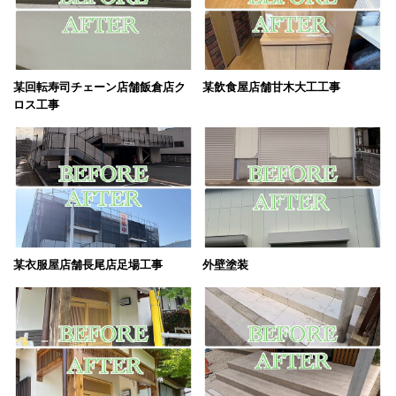
某回転寿司チェーン店舗飯倉店ク
某飲食屋店舗甘木大工工事
ロス工事
某衣服屋店舗長尾店足場工事
外壁塗装