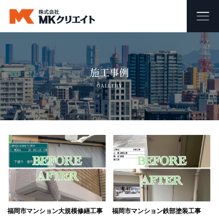
ホーム
施工事例
MKクリエイトのワンストップ自社施工
GALLERY
ビル・マンション・商業施設の大規模修繕工事
外壁塗装・防水工事
オフィス・店舗の内装リフォーム・リノベーション
足場組み立て・解体工事
会社概要
福岡市マンション大規模修繕工事
福岡市マンション鉄部塗装工事