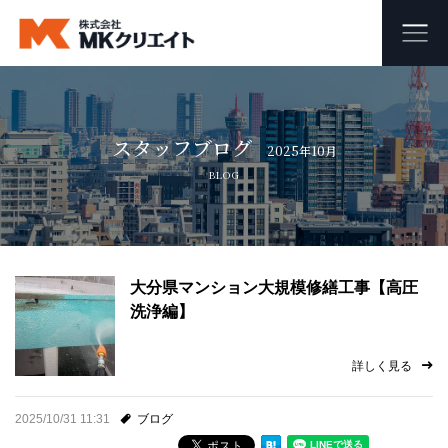
ホーム
スタッフブログ
MKクリエイトのワンストップ自社施工
2025年10月
BLOG
ビル・マンション・商業施設の大規模修繕工事
外壁塗装・防水工事
大分県マンション大規模修繕工事【高圧
オフィス・店舗の内装リフォーム・リノベーション
洗浄編】
足場組み立て・解体工事
詳しく見る
会社概要
2025/10/31 11:31
ブログ