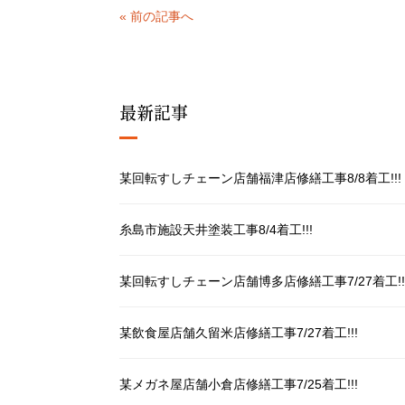
« 前の記事へ
最新記事
某回転すしチェーン店舗福津店修繕工事8/8着工!!!
糸島市施設天井塗装工事8/4着工!!!
某回転すしチェーン店舗博多店修繕工事7/27着工!!
某飲食屋店舗久留米店修繕工事7/27着工!!!
某メガネ屋店舗小倉店修繕工事7/25着工!!!