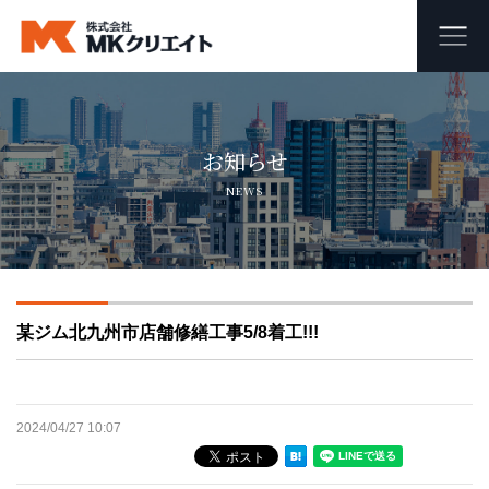
ホーム
お知らせ
MKクリエイトのワンストップ自社施工
NEWS
ビル・マンション・商業施設の大規模修繕工事
外壁塗装・防水工事
某ジム北九州市店舗修繕工事5/8着工!!!
オフィス・店舗の内装リフォーム・リノベーション
足場組み立て・解体工事
2024/04/27 10:07
会社概要