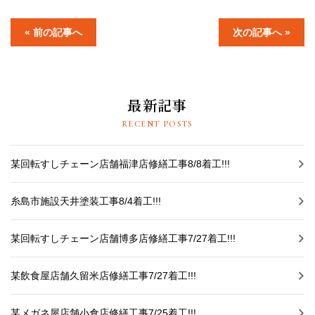
採用情報
« 前の記事へ
次の記事へ »
プライバシーポリシー
お問い合わせ
最新記事
施工事例
RECENT POSTS
お知らせ
某回転すしチェーン店舗福津店修繕工事8/8着工!!!
スタッフブログ
糸島市施設天井塗装工事8/4着工!!!
某回転すしチェーン店舗博多店修繕工事7/27着工!!!
某飲食屋店舗久留米店修繕工事7/27着工!!!
某メガネ屋店舗小倉店修繕工事7/25着工!!!