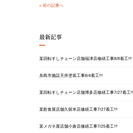
« 前の記事へ
最新記事
某回転すしチェーン店舗福津店修繕工事8/8着工!!!
糸島市施設天井塗装工事8/4着工!!!
某回転すしチェーン店舗博多店修繕工事7/27着工!!
某飲食屋店舗久留米店修繕工事7/27着工!!!
某メガネ屋店舗小倉店修繕工事7/25着工!!!