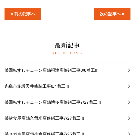
採用情報
« 前の記事へ
次の記事へ »
プライバシーポリシー
お問い合わせ
最新記事
施工事例
RECENT POSTS
お知らせ
某回転すしチェーン店舗福津店修繕工事8/8着工!!!
スタッフブログ
糸島市施設天井塗装工事8/4着工!!!
某回転すしチェーン店舗博多店修繕工事7/27着工!!!
某飲食屋店舗久留米店修繕工事7/27着工!!!
某メガネ屋店舗小倉店修繕工事7/25着工!!!