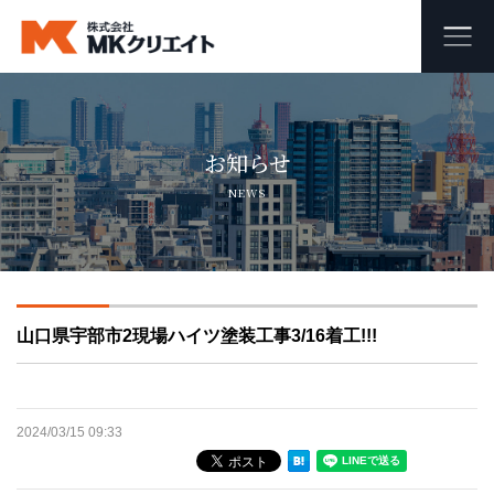
ホーム
お知らせ
MKクリエイトのワンストップ自社施工
NEWS
ビル・マンション・商業施設の大規模修繕工事
外壁塗装・防水工事
山口県宇部市2現場ハイツ塗装工事3/16着工!!!
オフィス・店舗の内装リフォーム・リノベーション
足場組み立て・解体工事
2024/03/15 09:33
会社概要