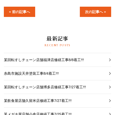
採用情報
« 前の記事へ
次の記事へ »
プライバシーポリシー
お問い合わせ
最新記事
施工事例
RECENT POSTS
お知らせ
某回転すしチェーン店舗福津店修繕工事8/8着工!!!
スタッフブログ
糸島市施設天井塗装工事8/4着工!!!
某回転すしチェーン店舗博多店修繕工事7/27着工!!!
某飲食屋店舗久留米店修繕工事7/27着工!!!
某メガネ屋店舗小倉店修繕工事7/25着工!!!