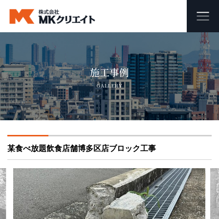
ホーム
施工事例
MKクリエイトのワンストップ自社施工
GALLERY
ビル・マンション・商業施設の大規模修繕工事
外壁塗装・防水工事
某食べ放題飲食店舗博多区店ブロック工事
オフィス・店舗の内装リフォーム・リノベーション
足場組み立て・解体工事
会社概要