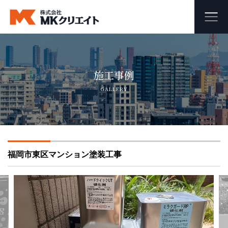
ホーム
施工事例
MKクリエイトのワンストップ自社施工
GALLERY
ビル・マンション・商業施設の大規模修繕工事
外壁塗装・防水工事
福岡市東区マンション塗装工事
オフィス・店舗の内装リフォーム・リノベーション
足場組み立て・解体工事
会社概要