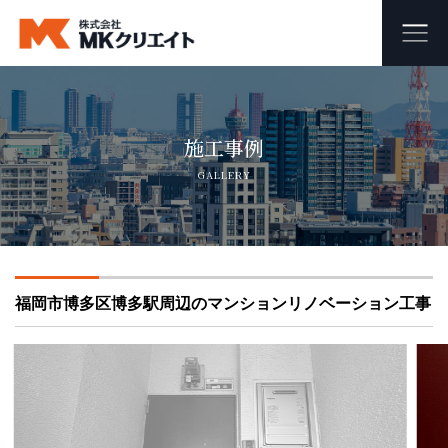
ホーム
施工事例
MKクリエイトのワンストップ自社施工
GALLERY
ビル・マンション・商業施設の大規模修繕工事
外壁塗装・防水工事
福岡市博多区博多駅周辺のマンションリノベーション工事
オフィス・店舗の内装リフォーム・リノベーション
足場組み立て・解体工事
会社概要