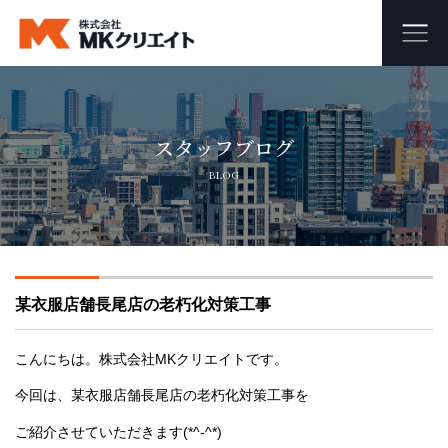
ホーム
スタッフブログ
MKクリエイトのワンストップ自社施工
BLOG
ビル・マンション・商業施設の大規模修繕工事
外壁塗装・防水工事
某衣服店舗長尾店の老朽化対策工事
オフィス・店舗の内装リフォーム・リノベーション
足場組み立て・解体工事
こんにちは。株式会社MKクリエイトです。
今回は、某衣服店舗長尾店の老朽化対策工事を
会社概要
ご紹介させていただきます(*^-^*)