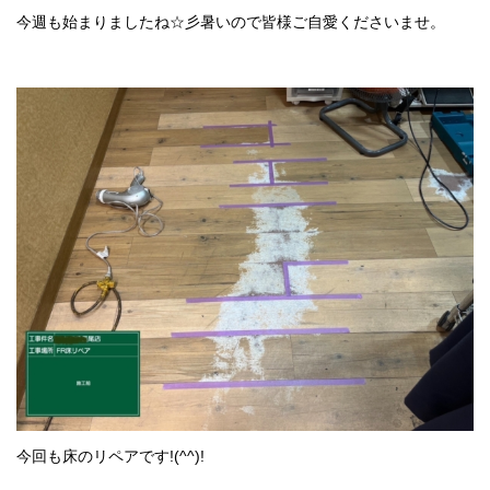
採用情報
今週も始まりましたね☆彡暑いので皆様ご自愛くださいませ。
プライバシーポリシー
お問い合わせ
施工事例
お知らせ
スタッフブログ
今回も床のリペアです!(^^)!