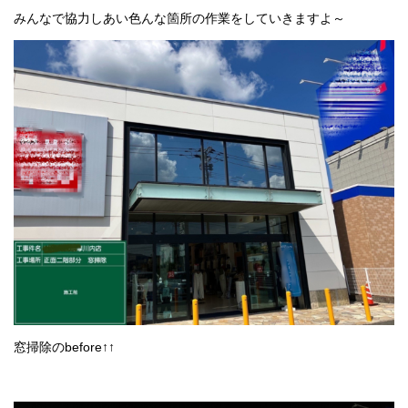
採用情報
みんなで協力しあい色んな箇所の作業をしていきますよ～
プライバシーポリシー
お問い合わせ
施工事例
お知らせ
スタッフブログ
窓掃除のbefore↑↑