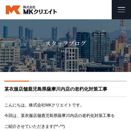
ホーム
スタッフブログ
MKクリエイトのワンストップ自社施工
BLOG
ビル・マンション・商業施設の大規模修繕工事
外壁塗装・防水工事
某衣服店舗鹿児島県薩摩川内店の老朽化対策工事
オフィス・店舗の内装リフォーム・リノベーション
足場組み立て・解体工事
こんにちは。株式会社MKクリエイトです。
今回は、某衣服店舗鹿児島県薩摩川内店の老朽化対策工事を
会社概要
ご紹介させていただきます(*^-^*)