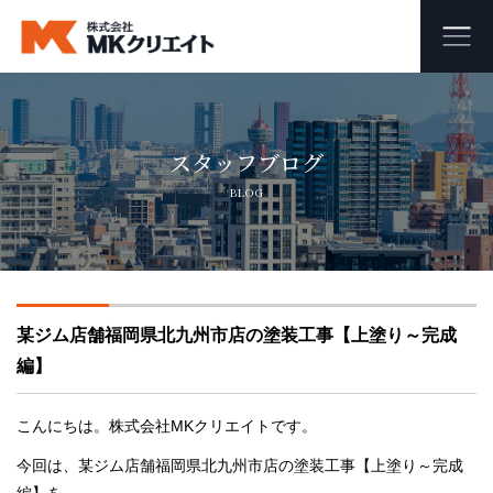
ホーム
スタッフブログ
MKクリエイトのワンストップ自社施工
BLOG
ビル・マンション・商業施設の大規模修繕工事
外壁塗装・防水工事
某ジム店舗福岡県北九州市店の塗装工事【上塗り～完成
オフィス・店舗の内装リフォーム・リノベーション
編】
足場組み立て・解体工事
こんにちは。株式会社MKクリエイトです。
会社概要
今回は、某ジム店舗福岡県北九州市店の塗装工事【上塗り～完成