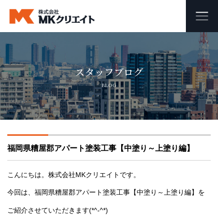
ホーム
スタッフブログ
MKクリエイトのワンストップ自社施工
BLOG
ビル・マンション・商業施設の大規模修繕工事
外壁塗装・防水工事
福岡県糟屋郡アパート塗装工事【中塗り～上塗り編】
オフィス・店舗の内装リフォーム・リノベーション
足場組み立て・解体工事
こんにちは。株式会社MKクリエイトです。
今回は、福岡県糟屋郡アパート塗装工事【中塗り～上塗り編】を
会社概要
ご紹介させていただきます(*^-^*)