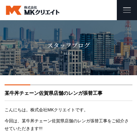
ホーム
スタッフブログ
MKクリエイトのワンストップ自社施工
BLOG
ビル・マンション・商業施設の大規模修繕工事
外壁塗装・防水工事
某牛丼チェーン佐賀県店舗のレンガ張替工事
オフィス・店舗の内装リフォーム・リノベーション
足場組み立て・解体工事
こんにちは。株式会社MKクリエイトです。
今回は、某牛丼チェーン佐賀県店舗のレンガ張替工事をご紹介さ
会社概要
せていただきます!!!