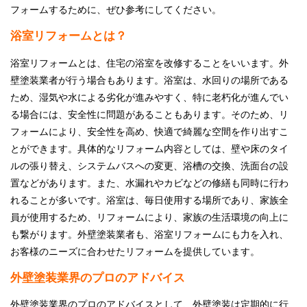
フォームするために、ぜひ参考にしてください。
採用情報
浴室リフォームとは？
プライバシーポリシー
浴室リフォームとは、住宅の浴室を改修することをいいます。外
壁塗装業者が行う場合もあります。浴室は、水回りの場所である
お問い合わせ
ため、湿気や水による劣化が進みやすく、特に老朽化が進んでい
る場合には、安全性に問題があることもあります。そのため、リ
施工事例
フォームにより、安全性を高め、快適で綺麗な空間を作り出すこ
とができます。具体的なリフォーム内容としては、壁や床のタイ
お知らせ
ルの張り替え、システムバスへの変更、浴槽の交換、洗面台の設
置などがあります。また、水漏れやカビなどの修繕も同時に行わ
スタッフブログ
れることが多いです。浴室は、毎日使用する場所であり、家族全
員が使用するため、リフォームにより、家族の生活環境の向上に
も繋がります。外壁塗装業者も、浴室リフォームにも力を入れ、
お客様のニーズに合わせたリフォームを提供しています。
外壁塗装業界のプロのアドバイス
外壁塗装業界のプロのアドバイスとして、外壁塗装は定期的に行