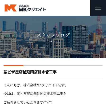
ホーム
スタッフブログ
MKクリエイトのワンストップ自社施工
BLOG
ビル・マンション・商業施設の大規模修繕工事
外壁塗装・防水工事
某ピザ屋店舗延岡店排水管工事
オフィス・店舗の内装リフォーム・リノベーション
足場組み立て・解体工事
こんにちは。株式会社MKクリエイトです。
今回は、某ピザ屋店舗延岡店排水管工事を
会社概要
ご紹介させていただきます(*^-^*)