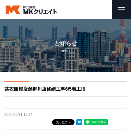
ホーム
お知らせ
MKクリエイトのワンストップ自社施工
NEWS
ビル・マンション・商業施設の大規模修繕工事
外壁塗装・防水工事
某衣服屋店舗柳川店修繕工事6/5着工!!!
オフィス・店舗の内装リフォーム・リノベーション
足場組み立て・解体工事
2026/05/31 15:24
会社概要