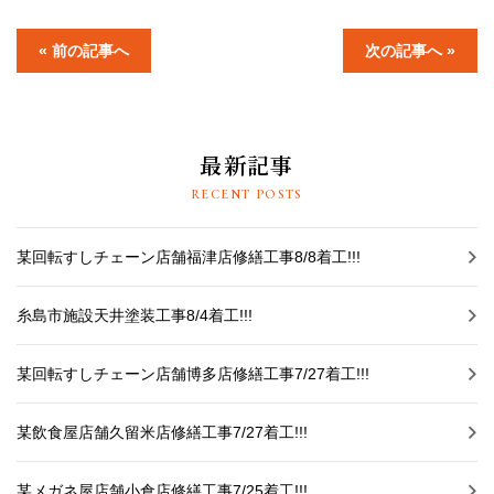
採用情報
« 前の記事へ
次の記事へ »
プライバシーポリシー
お問い合わせ
最新記事
施工事例
RECENT POSTS
お知らせ
某回転すしチェーン店舗福津店修繕工事8/8着工!!!
スタッフブログ
糸島市施設天井塗装工事8/4着工!!!
某回転すしチェーン店舗博多店修繕工事7/27着工!!!
某飲食屋店舗久留米店修繕工事7/27着工!!!
某メガネ屋店舗小倉店修繕工事7/25着工!!!