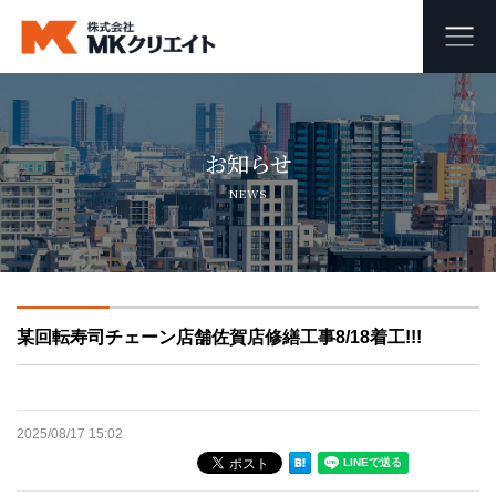
ホーム
お知らせ
MKクリエイトのワンストップ自社施工
NEWS
ビル・マンション・商業施設の大規模修繕工事
外壁塗装・防水工事
某回転寿司チェーン店舗佐賀店修繕工事8/18着工!!!
オフィス・店舗の内装リフォーム・リノベーション
足場組み立て・解体工事
2025/08/17 15:02
会社概要