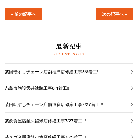
採用情報
« 前の記事へ
次の記事へ »
プライバシーポリシー
お問い合わせ
最新記事
施工事例
RECENT POSTS
お知らせ
某回転すしチェーン店舗福津店修繕工事8/8着工!!!
スタッフブログ
糸島市施設天井塗装工事8/4着工!!!
某回転すしチェーン店舗博多店修繕工事7/27着工!!!
某飲食屋店舗久留米店修繕工事7/27着工!!!
某メガネ屋店舗小倉店修繕工事7/25着工!!!