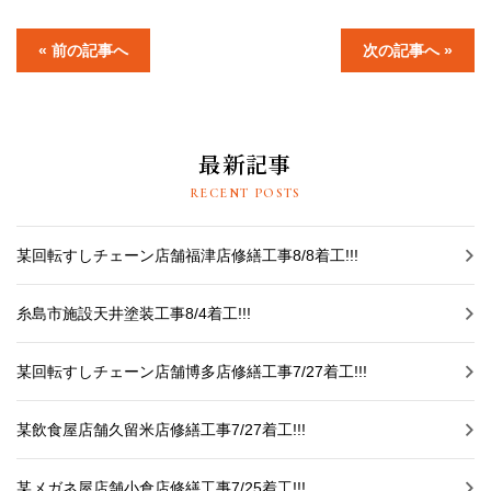
採用情報
« 前の記事へ
次の記事へ »
プライバシーポリシー
お問い合わせ
最新記事
施工事例
RECENT POSTS
お知らせ
某回転すしチェーン店舗福津店修繕工事8/8着工!!!
スタッフブログ
糸島市施設天井塗装工事8/4着工!!!
某回転すしチェーン店舗博多店修繕工事7/27着工!!!
某飲食屋店舗久留米店修繕工事7/27着工!!!
某メガネ屋店舗小倉店修繕工事7/25着工!!!