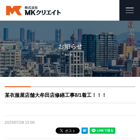
ホーム
お知らせ
MKクリエイトのワンストップ自社施工
NEWS
ビル・マンション・商業施設の大規模修繕工事
外壁塗装・防水工事
某衣服屋店舗大牟田店修繕工事8/1着工！！！
オフィス・店舗の内装リフォーム・リノベーション
足場組み立て・解体工事
2025/07/28 15:00
会社概要