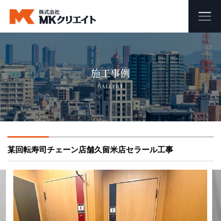
ホーム
施工事例
MKクリエイトのワンストップ自社施工
GALLERY
ビル・マンション・商業施設の大規模修繕工事
外壁塗装・防水工事
某回転寿司チェーン店舗久留米店セラール工事
オフィス・店舗の内装リフォーム・リノベーション
足場組み立て・解体工事
会社概要