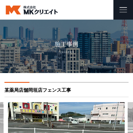
ホーム
施工事例
MKクリエイトのワンストップ自社施工
GALLERY
ビル・マンション・商業施設の大規模修繕工事
外壁塗装・防水工事
某薬局店舗岡垣店フェンス工事
オフィス・店舗の内装リフォーム・リノベーション
足場組み立て・解体工事
会社概要