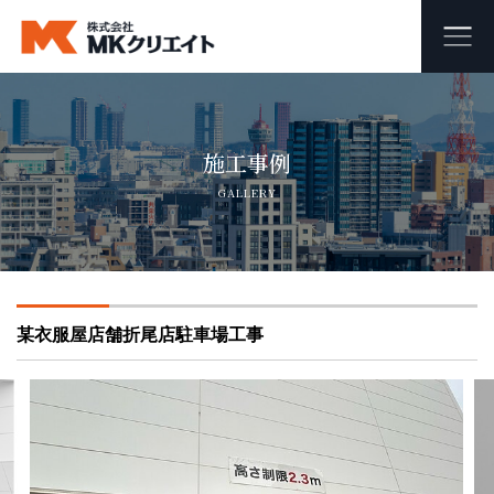
ホーム
施工事例
MKクリエイトのワンストップ自社施工
GALLERY
ビル・マンション・商業施設の大規模修繕工事
外壁塗装・防水工事
某衣服屋店舗折尾店駐車場工事
オフィス・店舗の内装リフォーム・リノベーション
足場組み立て・解体工事
会社概要