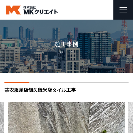
ホーム
施工事例
MKクリエイトのワンストップ自社施工
GALLERY
ビル・マンション・商業施設の大規模修繕工事
外壁塗装・防水工事
某衣服屋店舗久留米店タイル工事
オフィス・店舗の内装リフォーム・リノベーション
足場組み立て・解体工事
会社概要