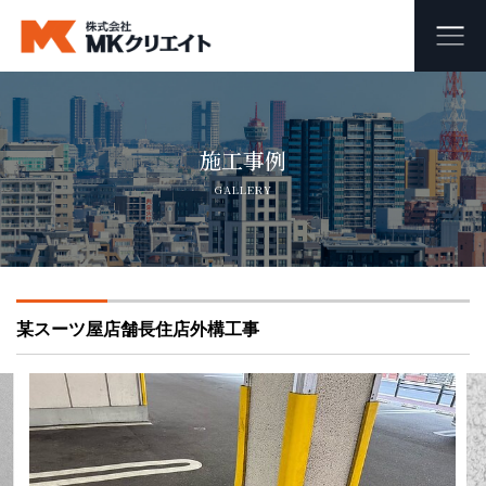
ホーム
施工事例
MKクリエイトのワンストップ自社施工
GALLERY
ビル・マンション・商業施設の大規模修繕工事
外壁塗装・防水工事
某スーツ屋店舗長住店外構工事
オフィス・店舗の内装リフォーム・リノベーション
足場組み立て・解体工事
会社概要