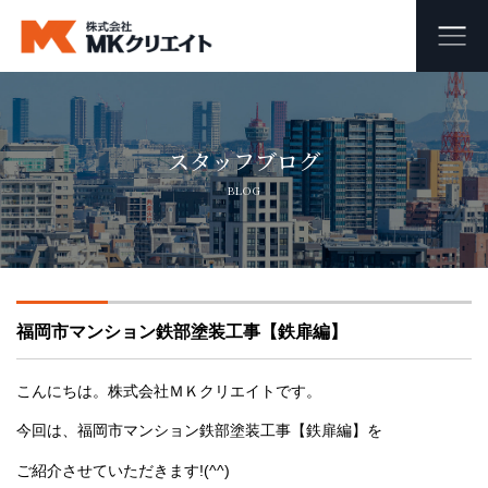
ホーム
スタッフブログ
MKクリエイトのワンストップ自社施工
BLOG
ビル・マンション・商業施設の大規模修繕工事
外壁塗装・防水工事
福岡市マンション鉄部塗装工事【鉄扉編】
オフィス・店舗の内装リフォーム・リノベーション
足場組み立て・解体工事
こんにちは。株式会社ＭＫクリエイトです。
今回は、福岡市マンション鉄部塗装工事【鉄扉編】を
会社概要
ご紹介させていただきます!(^^)