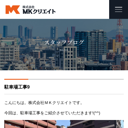
ホーム
スタッフブログ
MKクリエイトのワンストップ自社施工
BLOG
ビル・マンション・商業施設の大規模修繕工事
外壁塗装・防水工事
駐車場工事9
オフィス・店舗の内装リフォーム・リノベーション
足場組み立て・解体工事
こんにちは。株式会社ＭＫクリエイトです。
今回は、駐車場工事をご紹介させていただきます!(^^)
会社概要