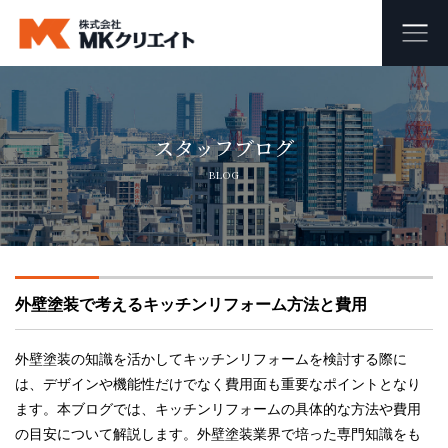
ホーム
スタッフブログ
MKクリエイトのワンストップ自社施工
BLOG
ビル・マンション・商業施設の大規模修繕工事
外壁塗装・防水工事
外壁塗装で考えるキッチンリフォーム方法と費用
オフィス・店舗の内装リフォーム・リノベーション
足場組み立て・解体工事
外壁塗装の知識を活かしてキッチンリフォームを検討する際に
は、デザインや機能性だけでなく費用面も重要なポイントとなり
ます。本ブログでは、キッチンリフォームの具体的な方法や費用
会社概要
の目安について解説します。外壁塗装業界で培った専門知識をも