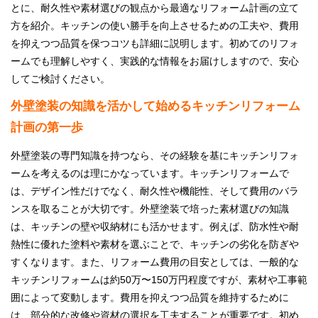
とに、耐久性や素材選びの観点から最適なリフォーム計画の立て
採用情報
方を紹介。キッチンの使い勝手を向上させるための工夫や、費用
を抑えつつ品質を保つコツも詳細に説明します。初めてのリフォ
プライバシーポリシー
ームでも理解しやすく、実践的な情報をお届けしますので、安心
してご検討ください。
お問い合わせ
外壁塗装の知識を活かして始めるキッチンリフォーム
施工事例
計画の第一歩
外壁塗装の専門知識を持つなら、その経験を基にキッチンリフォ
お知らせ
ームを考えるのは理にかなっています。キッチンリフォームで
は、デザイン性だけでなく、耐久性や機能性、そして費用のバラ
スタッフブログ
ンスを取ることが大切です。外壁塗装で培った素材選びの知識
は、キッチンの壁や収納材にも活かせます。例えば、防水性や耐
熱性に優れた塗料や素材を選ぶことで、キッチンの劣化を防ぎや
すくなります。また、リフォーム費用の目安としては、一般的な
キッチンリフォームは約50万〜150万円程度ですが、素材や工事範
囲によって変動します。費用を抑えつつ品質を維持するために
は、部分的な改修や資材の選択を工夫することが重要です。初め