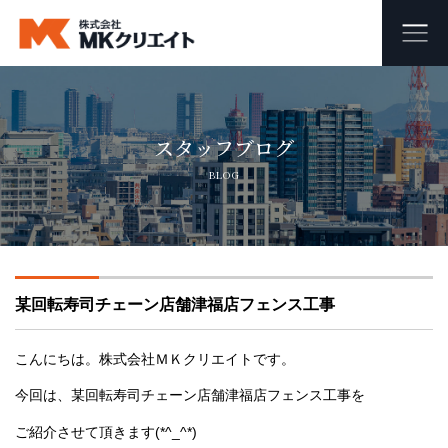
ホーム
スタッフブログ
MKクリエイトのワンストップ自社施工
BLOG
ビル・マンション・商業施設の大規模修繕工事
外壁塗装・防水工事
某回転寿司チェーン店舗津福店フェンス工事
オフィス・店舗の内装リフォーム・リノベーション
足場組み立て・解体工事
こんにちは。株式会社ＭＫクリエイトです。
今回は、某回転寿司チェーン店舗津福店フェンス工事を
会社概要
ご紹介させて頂きます(*^_^*)