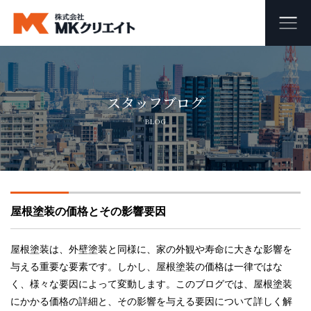
ホーム
スタッフブログ
MKクリエイトのワンストップ自社施工
BLOG
ビル・マンション・商業施設の大規模修繕工事
外壁塗装・防水工事
屋根塗装の価格とその影響要因
オフィス・店舗の内装リフォーム・リノベーション
足場組み立て・解体工事
屋根塗装は、外壁塗装と同様に、家の外観や寿命に大きな影響を
与える重要な要素です。しかし、屋根塗装の価格は一律ではな
く、様々な要因によって変動します。このブログでは、屋根塗装
会社概要
にかかる価格の詳細と、その影響を与える要因について詳しく解