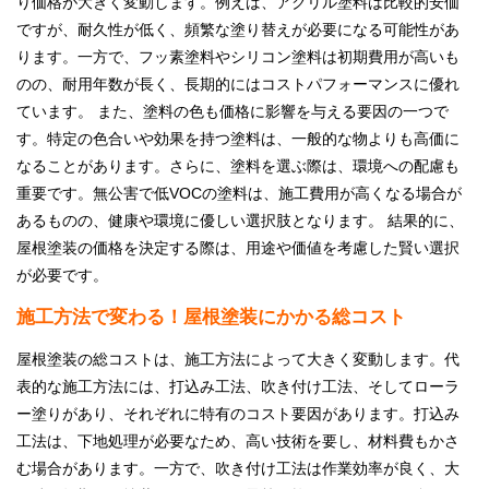
り価格が大きく変動します。例えば、アクリル塗料は比較的安価
ですが、耐久性が低く、頻繁な塗り替えが必要になる可能性があ
ります。一方で、フッ素塗料やシリコン塗料は初期費用が高いも
のの、耐用年数が長く、長期的にはコストパフォーマンスに優れ
ています。 また、塗料の色も価格に影響を与える要因の一つで
す。特定の色合いや効果を持つ塗料は、一般的な物よりも高価に
なることがあります。さらに、塗料を選ぶ際は、環境への配慮も
重要です。無公害で低VOCの塗料は、施工費用が高くなる場合が
あるものの、健康や環境に優しい選択肢となります。 結果的に、
屋根塗装の価格を決定する際は、用途や価値を考慮した賢い選択
が必要です。
施工方法で変わる！屋根塗装にかかる総コスト
屋根塗装の総コストは、施工方法によって大きく変動します。代
表的な施工方法には、打込み工法、吹き付け工法、そしてローラ
ー塗りがあり、それぞれに特有のコスト要因があります。打込み
工法は、下地処理が必要なため、高い技術を要し、材料費もかさ
む場合があります。一方で、吹き付け工法は作業効率が良く、大