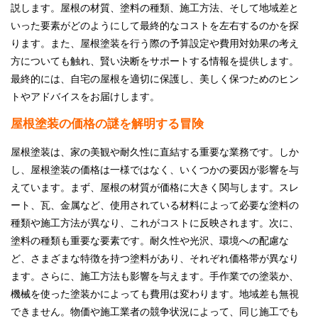
説します。屋根の材質、塗料の種類、施工方法、そして地域差と
採用情報
いった要素がどのようにして最終的なコストを左右するのかを探
ります。また、屋根塗装を行う際の予算設定や費用対効果の考え
プライバシーポリシー
方についても触れ、賢い決断をサポートする情報を提供します。
最終的には、自宅の屋根を適切に保護し、美しく保つためのヒン
お問い合わせ
トやアドバイスをお届けします。
屋根塗装の価格の謎を解明する冒険
施工事例
屋根塗装は、家の美観や耐久性に直結する重要な業務です。しか
お知らせ
し、屋根塗装の価格は一様ではなく、いくつかの要因が影響を与
えています。まず、屋根の材質が価格に大きく関与します。スレ
スタッフブログ
ート、瓦、金属など、使用されている材料によって必要な塗料の
種類や施工方法が異なり、これがコストに反映されます。次に、
塗料の種類も重要な要素です。耐久性や光沢、環境への配慮な
ど、さまざまな特徴を持つ塗料があり、それぞれ価格帯が異なり
ます。さらに、施工方法も影響を与えます。手作業での塗装か、
機械を使った塗装かによっても費用は変わります。地域差も無視
できません。物価や施工業者の競争状況によって、同じ施工でも