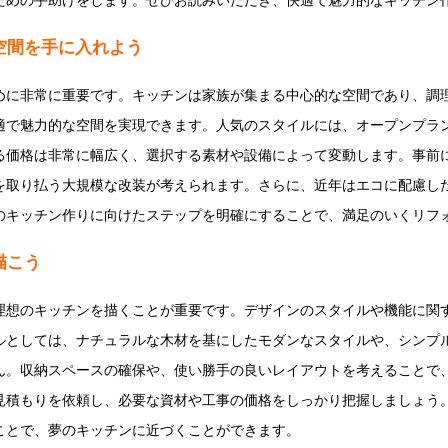
ための手助けをします。ぜひお読みいただき、快適で魅力的なキッチン
空間を手に入れよう
めに非常に重要です。キッチンは家族が集まる中心的な空間であり、調
適で魅力的な空間を実現できます。人気のスタイルには、オープンプラ
る価格は非常に幅広く、選択する素材や設備によって変動します。事前
を取り払う大規模な改装が考えられます。さらに、近年はエコに配慮し
のキッチン作りに向けたステップを明確にすることで、満足のいくリフ
描こう
理想のキッチンを描くことが重要です。デザインのスタイルや機能に関
ルとしては、ナチュラルな木材を基にしたモダンなスタイルや、シンプ
ん。収納スペースの確保や、使い勝手の良いレイアウトを考えることで
見積もりを依頼し、必要な資材や工事の価格をしっかり把握しましょう
ことで、夢のキッチンに近づくことができます。