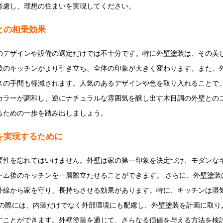
考慮し、理想の住まいを実現してください。
との相乗効果
のデザインや設備の選定だけでは不十分です。特に外壁塗装は、その美
後のキッチンがより引き立ち、全体の印象が大きく変わります。また、
スの手間も軽減されます。人気のあるデザインや色を取り入れることで
カラーが調和し、逆にナチュラルな雰囲気を醸し出す木目調の外壁との
るための一歩を踏み出しましょう。
を実現するために
要性を忘れてはいけません。外壁は家の第一印象を決定づけ、モダンな
ーム後のキッチンを一層際立たせることができます。 さらに、外壁塗装
外線から家を守り、長持ちさせる効果があります。特に、キッチンは湿
ムの際には、内装だけでなく外部環境にも配慮し、外壁塗装を計画に取り
すことができます。外壁塗装を通じて、さらなる価値を与える方法を検