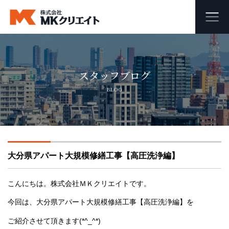
ホーム
スタッフブログ
MKクリエイトのワンストップ自社施工
BLOG
ビル・マンション・商業施設の大規模修繕工事
外壁塗装・防水工事
大分県アパート大規模修繕工事【高圧洗浄編】
オフィス・店舗の内装リフォーム・リノベーション
足場組み立て・解体工事
こんにちは。株式会社ＭＫクリエイトです。
今回は、大分県アパート大規模修繕工事【高圧洗浄編】を
会社概要
ご紹介させて頂きます(*^_^*)