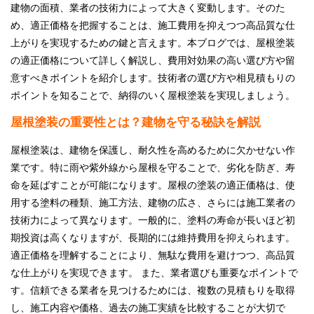
建物の面積、業者の技術力によって大きく変動します。そのた
採用情報
め、適正価格を把握することは、施工費用を抑えつつ高品質な仕
上がりを実現するための鍵と言えます。本ブログでは、屋根塗装
プライバシーポリシー
の適正価格について詳しく解説し、費用対効果の高い選び方や留
意すべきポイントを紹介します。技術者の選び方や相見積もりの
お問い合わせ
ポイントを知ることで、納得のいく屋根塗装を実現しましょう。
屋根塗装の重要性とは？建物を守る秘訣を解説
施工事例
屋根塗装は、建物を保護し、耐久性を高めるために欠かせない作
お知らせ
業です。特に雨や紫外線から屋根を守ることで、劣化を防ぎ、寿
命を延ばすことが可能になります。屋根の塗装の適正価格は、使
スタッフブログ
用する塗料の種類、施工方法、建物の広さ、さらには施工業者の
技術力によって異なります。一般的に、塗料の寿命が長いほど初
期投資は高くなりますが、長期的には維持費用を抑えられます。
適正価格を理解することにより、無駄な費用を避けつつ、高品質
な仕上がりを実現できます。 また、業者選びも重要なポイントで
す。信頼できる業者を見つけるためには、複数の見積もりを取得
し、施工内容や価格、過去の施工実績を比較することが大切で