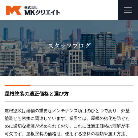
ホーム
スタッフブログ
MKクリエイトのワンストップ自社施工
BLOG
ビル・マンション・商業施設の大規模修繕工事
外壁塗装・防水工事
屋根塗装の適正価格と選び方
オフィス・店舗の内装リフォーム・リノベーション
足場組み立て・解体工事
屋根塗装は建物の重要なメンテナンス項目のひとつであり、外壁
塗装とも密接に関連しています。業界では、屋根の劣化を防ぐた
めに適切な塗装が求められており、これには適正価格の理解が不
会社概要
可欠です。屋根塗装の価格は、使用する塗料の種類や施工方法、