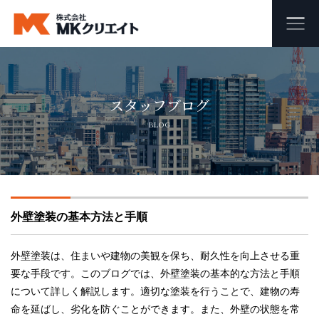
ホーム
スタッフブログ
MKクリエイトのワンストップ自社施工
BLOG
ビル・マンション・商業施設の大規模修繕工事
外壁塗装・防水工事
外壁塗装の基本方法と手順
オフィス・店舗の内装リフォーム・リノベーション
足場組み立て・解体工事
外壁塗装は、住まいや建物の美観を保ち、耐久性を向上させる重
要な手段です。このブログでは、外壁塗装の基本的な方法と手順
について詳しく解説します。適切な塗装を行うことで、建物の寿
会社概要
命を延ばし、劣化を防ぐことができます。また、外壁の状態を常