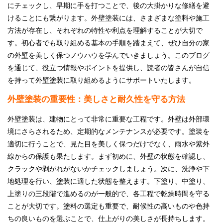
にチェックし、早期に手を打つことで、後の大掛かりな修繕を避
採用情報
けることにも繋がります。外壁塗装には、さまざまな塗料や施工
方法が存在し、それぞれの特性や利点を理解することが大切で
プライバシーポリシー
す。初心者でも取り組める基本の手順を踏まえて、ぜひ自分の家
の外壁を美しく保つノウハウを学んでいきましょう。このブログ
お問い合わせ
を通じて、役立つ情報やポイントを提供し、読者の皆さんが自信
を持って外壁塗装に取り組めるようにサポートいたします。
施工事例
外壁塗装の重要性：美しさと耐久性を守る方法
お知らせ
外壁塗装は、建物にとって非常に重要な工程です。外壁は外部環
境にさらされるため、定期的なメンテナンスが必要です。塗装を
スタッフブログ
適切に行うことで、見た目を美しく保つだけでなく、雨水や紫外
線からの保護も果たします。まず初めに、外壁の状態を確認し、
クラックや剥がれがないかチェックしましょう。次に、洗浄や下
地処理を行い、塗装に適した状態を整えます。下塗り、中塗り、
上塗りの三段階で進めるのが一般的で、各工程で乾燥時間を守る
ことが大切です。塗料の選定も重要で、耐候性の高いものや色持
ちの良いものを選ぶことで、仕上がりの美しさが長持ちします。