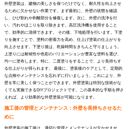
外壁塗装は、建物の美しさを保つだけでなく、耐久性を向上させ
るために欠かせない作業です。まず最初に、外壁の状態を確認
し、ひび割れや剥離部分を修復します。次に、外壁の洗浄を行
い、汚れやほこりを取り除きます。高圧洗浄機を使用すること
で、効率的に清掃できます。 その後、下地処理を行います。下塗
りを施すことで、塗料の密着力を高め、仕上げ塗装の仕上がりを
向上させます。下塗り後は、乾燥時間をきちんと守りましょう。
上塗りには耐候性や色彩のバリエーションが豊富な塗料を選び、
均一に塗布します。特に、二度塗りをすることで、より長持ちす
る仕上がりが得られます。 最後に、塗装後のケアとして、定期的
な点検やメンテナンスを忘れずに行いましょう。これにより、外
壁を常に美しく保つことができます。外壁塗装は特別な技術がな
くても実施できるDIYプロジェクトです。この基本的な手順を押さ
えれば、より効果的な外壁塗装が可能になります。
施工後の管理とメンテナンス：外壁を長持ちさせるた
めに
外壁塗装の施工後は、適切な管理とメンテナンスが欠かせませ