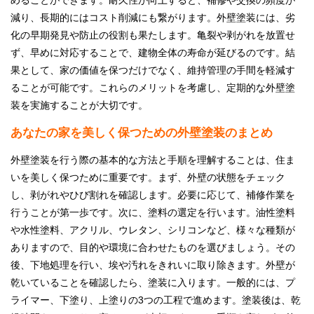
めることができます。耐久性が向上すると、補修や交換の頻度が
減り、長期的にはコスト削減にも繋がります。外壁塗装には、劣
化の早期発見や防止の役割も果たします。亀裂や剥がれを放置せ
ず、早めに対応することで、建物全体の寿命が延びるのです。結
果として、家の価値を保つだけでなく、維持管理の手間を軽減す
ることが可能です。これらのメリットを考慮し、定期的な外壁塗
装を実施することが大切です。
あなたの家を美しく保つための外壁塗装のまとめ
外壁塗装を行う際の基本的な方法と手順を理解することは、住ま
いを美しく保つために重要です。まず、外壁の状態をチェック
し、剥がれやひび割れを確認します。必要に応じて、補修作業を
行うことが第一歩です。次に、塗料の選定を行います。油性塗料
や水性塗料、アクリル、ウレタン、シリコンなど、様々な種類が
ありますので、目的や環境に合わせたものを選びましょう。その
後、下地処理を行い、埃や汚れをきれいに取り除きます。外壁が
乾いていることを確認したら、塗装に入ります。一般的には、プ
ライマー、下塗り、上塗りの3つの工程で進めます。塗装後は、乾