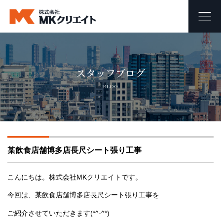
ホーム
スタッフブログ
MKクリエイトのワンストップ自社施工
BLOG
ビル・マンション・商業施設の大規模修繕工事
外壁塗装・防水工事
某飲食店舗博多店長尺シート張り工事
オフィス・店舗の内装リフォーム・リノベーション
足場組み立て・解体工事
こんにちは。株式会社MKクリエイトです。
今回は、某飲食店舗博多店長尺シート張り工事を
会社概要
ご紹介させていただきます(*^-^*)