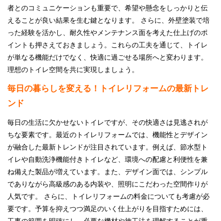
者とのコミュニケーションも重要で、希望や懸念をしっかりと伝
えることが良い結果を生む鍵となります。 さらに、外壁塗装で培
った経験を活かし、耐久性やメンテナンス面を考えた仕上げのポ
イントも押さえておきましょう。これらの工夫を通じて、トイレ
が単なる機能だけでなく、快適に過ごせる場所へと変わります。
理想のトイレ空間を共に実現しましょう。
毎日の暮らしを変える！トイレリフォームの最新トレ
ンド
毎日の生活に欠かせないトイレですが、その快適さは見逃されが
ちな要素です。最近のトイレリフォームでは、機能性とデザイン
が融合した最新トレンドが注目されています。例えば、節水型ト
イレや自動洗浄機能付きトイレなど、環境への配慮と利便性を兼
ね備えた製品が増えています。また、デザイン面では、シンプル
でありながら高級感のある内装や、照明にこだわった空間作りが
人気です。 さらに、トイレリフォームの料金についても考慮が必
要です。予算を抑えつつ満足のいく仕上がりを目指すためには、
工事の範囲を明確にし、必要な機材や施工法を理解することが重