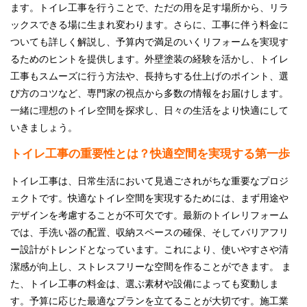
ます。トイレ工事を行うことで、ただの用を足す場所から、リラ
採用情報
ックスできる場に生まれ変わります。さらに、工事に伴う料金に
ついても詳しく解説し、予算内で満足のいくリフォームを実現す
プライバシーポリシー
るためのヒントを提供します。外壁塗装の経験を活かし、トイレ
工事もスムーズに行う方法や、長持ちする仕上げのポイント、選
お問い合わせ
び方のコツなど、専門家の視点から多数の情報をお届けします。
一緒に理想のトイレ空間を探求し、日々の生活をより快適にして
施工事例
いきましょう。
トイレ工事の重要性とは？快適空間を実現する第一歩
お知らせ
トイレ工事は、日常生活において見過ごされがちな重要なプロジ
スタッフブログ
ェクトです。快適なトイレ空間を実現するためには、まず用途や
デザインを考慮することが不可欠です。最新のトイレリフォーム
では、手洗い器の配置、収納スペースの確保、そしてバリアフリ
ー設計がトレンドとなっています。これにより、使いやすさや清
潔感が向上し、ストレスフリーな空間を作ることができます。 ま
た、トイレ工事の料金は、選ぶ素材や設備によっても変動しま
す。予算に応じた最適なプランを立てることが大切です。施工業