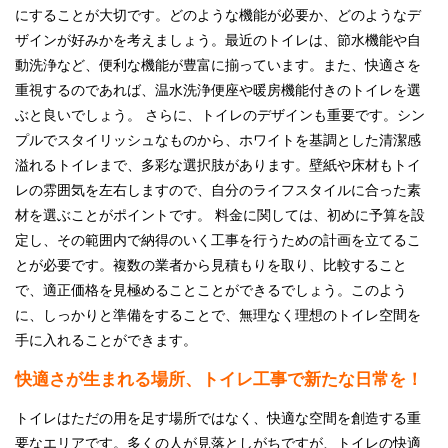
にすることが大切です。どのような機能が必要か、どのようなデ
ザインが好みかを考えましょう。最近のトイレは、節水機能や自
動洗浄など、便利な機能が豊富に揃っています。また、快適さを
重視するのであれば、温水洗浄便座や暖房機能付きのトイレを選
ぶと良いでしょう。 さらに、トイレのデザインも重要です。シン
プルでスタイリッシュなものから、ホワイトを基調とした清潔感
溢れるトイレまで、多彩な選択肢があります。壁紙や床材もトイ
レの雰囲気を左右しますので、自分のライフスタイルに合った素
材を選ぶことがポイントです。 料金に関しては、初めに予算を設
定し、その範囲内で納得のいく工事を行うための計画を立てるこ
とが必要です。複数の業者から見積もりを取り、比較すること
で、適正価格を見極めることことができるでしょう。このよう
に、しっかりと準備をすることで、無理なく理想のトイレ空間を
手に入れることができます。
快適さが生まれる場所、トイレ工事で新たな日常を！
トイレはただの用を足す場所ではなく、快適な空間を創造する重
要なエリアです。多くの人が見落としがちですが、トイレの快適