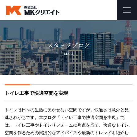
ホーム
スタッフブログ
MKクリエイトのワンストップ自社施工
BLOG
ビル・マンション・商業施設の大規模修繕工事
外壁塗装・防水工事
トイレ工事で快適空間を実現
オフィス・店舗の内装リフォーム・リノベーション
足場組み立て・解体工事
トイレは日々の生活に欠かせない空間ですが、快適さは意外と見
逃されがちです。本ブログ『トイレ工事で快適空間を実現』で
は、トイレ工事やトイレリフォームに焦点を当て、快適なトイレ
会社概要
空間を作るための実践的なアドバイスや最新のトレンドを紹介し