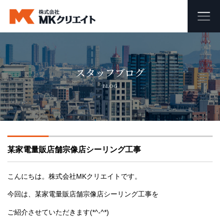
ホーム
スタッフブログ
MKクリエイトのワンストップ自社施工
BLOG
ビル・マンション・商業施設の大規模修繕工事
外壁塗装・防水工事
某家電量販店舗宗像店シーリング工事
オフィス・店舗の内装リフォーム・リノベーション
足場組み立て・解体工事
こんにちは。株式会社MKクリエイトです。
今回は、某家電量販店舗宗像店シーリング工事を
会社概要
ご紹介させていただきます(*^-^*)