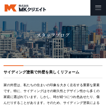
ホーム
スタッフブログ
MKクリエイトのワンストップ自社施工
BLOG
ビル・マンション・商業施設の大規模修繕工事
外壁塗装・防水工事
サイディング塗装で外壁を美しくリフォーム
オフィス・店舗の内装リフォーム・リノベーション
足場組み立て・解体工事
家の外壁は、私たちの住まいの印象を大きく左右する重要な要素
です。特に、サイディングはその耐久性とデザイン性から多くの
家庭に選ばれています。しかし、時が経つにつれ色あせたり、傷
会社概要
んだりすることがあります。そのため、サイディング塗装による