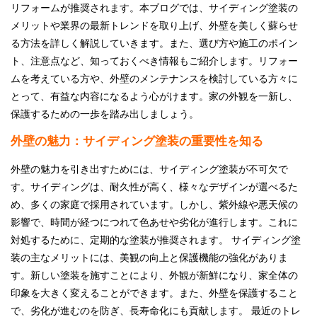
リフォームが推奨されます。本ブログでは、サイディング塗装の
採用情報
メリットや業界の最新トレンドを取り上げ、外壁を美しく蘇らせ
る方法を詳しく解説していきます。また、選び方や施工のポイン
プライバシーポリシー
ト、注意点など、知っておくべき情報もご紹介します。リフォー
ムを考えている方や、外壁のメンテナンスを検討している方々に
お問い合わせ
とって、有益な内容になるよう心がけます。家の外観を一新し、
保護するための一歩を踏み出しましょう。
施工事例
外壁の魅力：サイディング塗装の重要性を知る
お知らせ
外壁の魅力を引き出すためには、サイディング塗装が不可欠で
す。サイディングは、耐久性が高く、様々なデザインが選べるた
スタッフブログ
め、多くの家庭で採用されています。しかし、紫外線や悪天候の
影響で、時間が経つにつれて色あせや劣化が進行します。これに
対処するために、定期的な塗装が推奨されます。 サイディング塗
装の主なメリットには、美観の向上と保護機能の強化がありま
す。新しい塗装を施すことにより、外観が新鮮になり、家全体の
印象を大きく変えることができます。また、外壁を保護すること
で、劣化が進むのを防ぎ、長寿命化にも貢献します。 最近のトレ