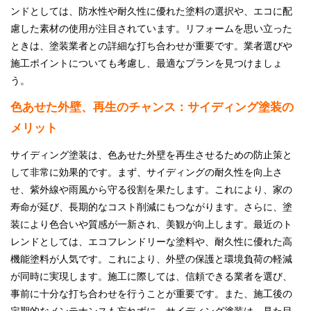
ンドとしては、防水性や耐久性に優れた塗料の選択や、エコに配
慮した素材の使用が注目されています。リフォームを思い立った
ときは、塗装業者との詳細な打ち合わせが重要です。業者選びや
施工ポイントについても考慮し、最適なプランを見つけましょ
う。
色あせた外壁、再生のチャンス：サイディング塗装の
メリット
サイディング塗装は、色あせた外壁を再生させるための防止策と
して非常に効果的です。まず、サイディングの耐久性を向上さ
せ、紫外線や雨風から守る役割を果たします。これにより、家の
寿命が延び、長期的なコスト削減にもつながります。さらに、塗
装により色合いや質感が一新され、美観が向上します。最近のト
レンドとしては、エコフレンドリーな塗料や、耐久性に優れた高
機能塗料が人気です。これにより、外壁の保護と環境負荷の軽減
が同時に実現します。施工に際しては、信頼できる業者を選び、
事前に十分な打ち合わせを行うことが重要です。また、施工後の
定期的なメンテナンスも忘れずに。サイディング塗装は、見た目